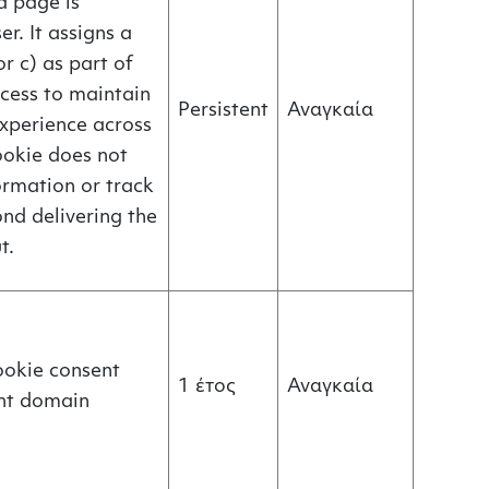
a page is
er. It assigns a
or c) as part of
cess to maintain
Persistent
Αναγκαία
experience across
cookie does not
ormation or track
nd delivering the
t.
cookie consent
1 έτος
Αναγκαία
ent domain