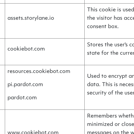
This cookie is used
assets.storylane.io
the visitor has ac
consent box.
Stores the user's 
cookiebot.com
state for the curr
resources.cookiebot.com
Used to encrypt an
pi.pardot.com
data. This is neces
security of the use
pardot.com
Remembers whethe
minimized or clos
www.cookiebot.com
messages on the w