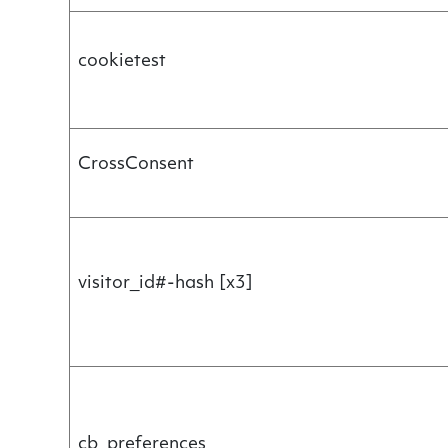
cookietest
CrossConsent
visitor_id#-hash [x3]
cb_preferences