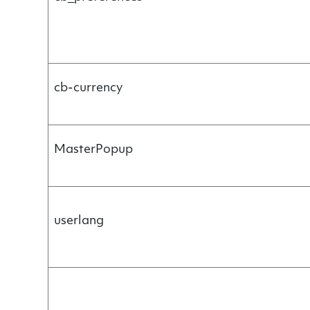
cb-currency
MasterPopup
userlang