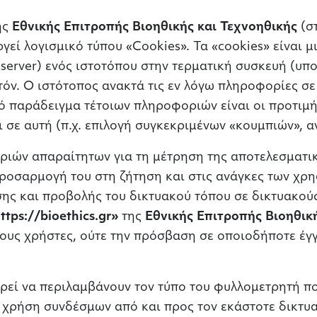
ης
Εθνικής Επιτροπής Βιοηθικής και Τεχνοηθικής
(σ
γεί λογισμικό τύπου «Cookies». Τα «cookies» είναι μ
erver) ενός ιστοτόπου στην τερματική συσκευή (υπο
όν. Ο ιστότοπος ανακτά τις εν λόγω πληροφορίες σ
κό παράδειγμα τέτοιων πληροφοριών είναι οι προτιμή
 σε αυτή (π.χ. επιλογή συγκεκριμένων «κουμπιών», αν
ιών απαραίτητων για τη μέτρηση της αποτελεσματικ
προσαρμογή του στη ζήτηση και στις ανάγκες των χρ
ς και προβολής του δικτυακού τόπου σε δικτυακούς 
ttps://bioethics.gr»
της
Εθνικής Επιτροπής Βιοηθικ
ους χρήστες, ούτε την πρόσβαση σε οποιοδήποτε έγγ
ορεί να περιλαμβάνουν τον τύπο του φυλλομετρητή πο
η χρήση συνδέσμων από και προς τον εκάστοτε δικτυ