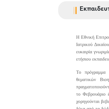
Εκπαιδευτ
H Εθνική Επιτρο
Ιατρικού Δικαίο
ευκαιρία γνωριμ
ετήσιου
εκπαιδε
Το πρόγραμμα 
θεματικών Βιο
πραγματοποιού
το Φεβρουάριο 
χορηγούνται βεβ
δέκα από τα δώδ