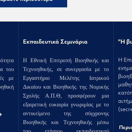
Εκπαιδευτικά Σεμινάρια
"Η βι
ότητα
H Εθνική Επιτροπή Βιοηθικής και
Η Επ
τα του
Τεχνοηθικής, σε συνεργασία με το
ενημε
βιοηθ
ές με
Εργαστήριο Μελέτης Ιατρικού
μαθητ
οηθική
Δικαίου και Βιοηθικής της Νομικής
κατόπ
Σχολής Α.Π.Θ, προσφέρουν μια
αιτή
εξαιρετική ευκαιρία γνωριμίας με το
(secr
αντικείμενο της σύγχρονης
Βιοηθικής και Τεχνοηθικής μέσω
Περι
του ετήσιου
εκπαιδευτικού