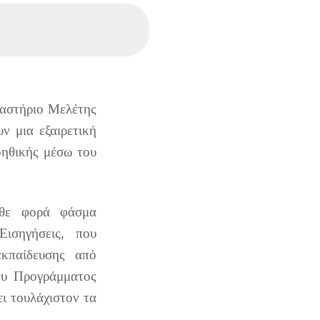
γαστήριο Μελέτης
ν μια εξαιρετική
οηθικής μέσω του
άθε φορά φάσμα
ισηγήσεις, που
κπαίδευσης από
ου Προγράμματος
ι τουλάχιστον τα