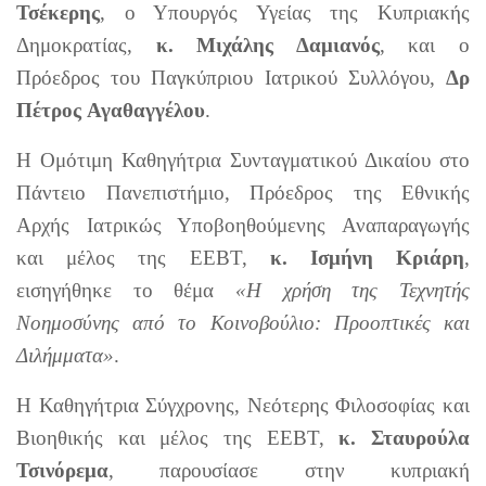
Τσέκερης
, ο Υπουργός Υγείας της Κυπριακής
Δημοκρατίας,
κ. Mιχάλης Δαμιανός
, και ο
Πρόεδρος του Παγκύπριου Ιατρικού Συλλόγου,
Δρ
Πέτρος Αγαθαγγέλου
.
Η Ομότιμη Καθηγήτρια Συνταγματικού Δικαίου στο
Πάντειο Πανεπιστήμιο, Πρόεδρος της Εθνικής
Αρχής Ιατρικώς Υποβοηθούμενης Αναπαραγωγής
και μέλος της ΕΕΒΤ,
κ. Ισμήνη Κριάρη
,
εισηγήθηκε το θέμα
«Η χρήση της Τεχνητής
Νοημοσύνης από το Κοινοβούλιο: Προοπτικές και
Διλήμματα»
.
Η Καθηγήτρια Σύγχρονης, Νεότερης Φιλοσοφίας και
Βιοηθικής και μέλος της ΕΕΒΤ,
κ. Σταυρούλα
Τσινόρεμα
, παρουσίασε στην κυπριακή