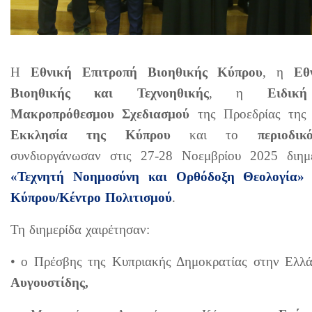
Η
Εθνική Επιτροπή Βιοηθικής Κύπρου
, η
Εθ
Βιοηθικής και Τεχνοηθικής
, η
Ειδικ
Μακροπρόθεσμου Σχεδιασμού
της Προεδρίας της
Εκκλησία της Κύπρου
και το
περιοδι
συνδιοργάνωσαν στις 27-28 Νοεμβρίου 2025 διημ
«Τεχνητή Νοημοσύνη και Ορθόδοξη Θεολογία»
Κύπρου/Κέντρο Πολιτισμού
.
Τη διημερίδα χαιρέτησαν:
• ο Πρέσβης της Κυπριακής Δημοκρατίας στην Ελλ
Αυγουστίδης,