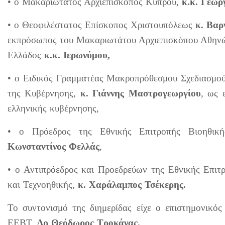
• ο Μακαριώτατος Αρχιεπίσκοπος Κύπρου,
κ.κ. Γεώργ
• ο Θεοφιλέστατος Επίσκοπος Χριστουπόλεως
κ. Βαρ
εκπρόσωπος του Μακαριωτάτου Αρχιεπισκόπου Αθηνώ
Ελλάδος
κ.κ.
Ιερωνύμου,
• ο Ειδικός Γραμματέας Μακροπρόθεσμου Σχεδιασμο
της Κυβέρνησης,
κ. Γιάννης Μαστρογεωργίου
,
ως 
ελληνικής κυβέρνησης,
• ο Πρόεδρος της Εθνικής Επιτροπής Βιοηθι
Κωνσταντίνος Φελλάς
,
• ο Αντιπρόεδρος και Προεδρεύων της Εθνικής Επιτ
και Τεχνοηθικής,
κ. Χαράλαμπος Τσέκερης.
Το συντονισμό της διημερίδας είχε ο επιστημονικός
ΕΕΒΤ,
Δρ Θεόδωρος Τροκάνας.